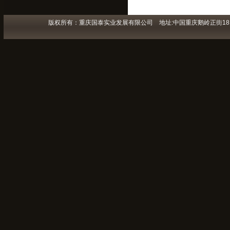
版权所有：重庆国泰实业发展有限公司 地址:中国重庆鹅岭正街181号 预订热
渝公
国泰